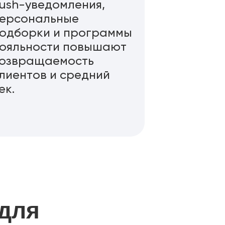
ush-уведомления,
ерсональные
одборки и программы
ояльности повышают
озвращаемость
лиентов и средний
ек.
 для