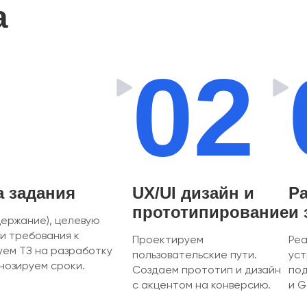
а
02
а задания
UX/UI дизайн и
Ра
прототипирование
и 
держание), целевую
и требования к
Проектируем
Реа
уем ТЗ на разработку
пользовательские пути.
уст
нозируем сроки.
Создаем прототип и дизайн
под
с акцентом на конверсию.
и G