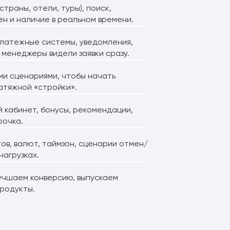
траны, отели, туры), поиск,
ен и наличие в реальном времени.
платежные системы, уведомления,
менеджеры видели заявки сразу.
ми сценариями, чтобы начать
затяжной «стройки».
 кабинет, бонусы, рекомендации,
рочка.
ов, валют, таймзон, сценарии отмен/
нагрузках.
учшаем конверсию, выпускаем
продукты.