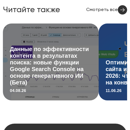
Читайте также
Смотреть все
Данные по эффективности
контента в результатах
поиска: новые функции
Оптимиз
Google Search Console на
сайта и 
основе генеративного ИИ
2026: ч
(Бета)
на конв
04.08.26
11.06.26